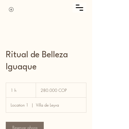
Ritual de Belleza
Iguaque
280.000
pesos
1 h
1
280.000 COP
colombianos
Location 1
|
Villa de Leyva
Reservar ahora