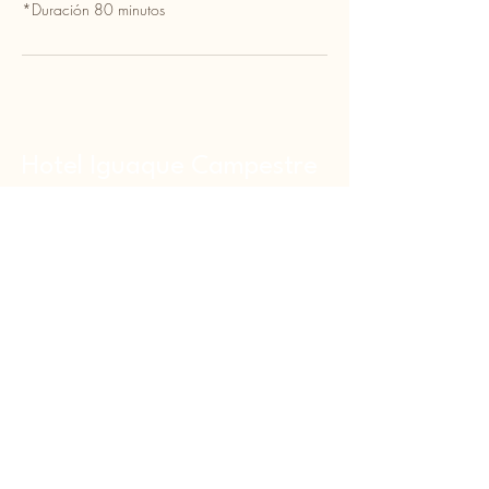
*Duración 80 minutos
Hotel Iguaque Campestre
Km1 vía a el Hipódromo de, Villa de
Leyva
Boyacá, Colombia
Hotel Iguaque Campestre
(+57)
311-5216079
Oficina de Reservas Bogotá
(+57)
3115216082
reservas_ecospahoteles@hotmail.com -
spaiguaquecampestre01@gmail.com