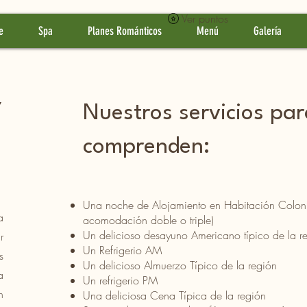
Ver puntos
e
Spa
Planes Románticos
Menú
Galería
Y
Nuestros servicios par
comprenden:
Una noche de Alojamiento en Habitación Colonia
a
acomodación doble o triple)
Un delicioso desayuno Americano típico de la r
r
Un Refrigerio AM
s
Un delicioso Almuerzo Típico de la región
a
Un refrigerio PM
n
Una deliciosa Cena Típica de la región