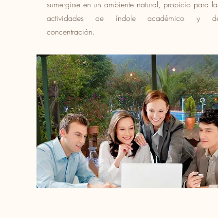
sumergirse en un ambiente natural, propicio para la
actividades de índole académico y d
concentración.